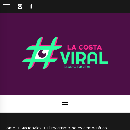
Skip
INSTAGRAM
FACEBOOK
to
content
La Costa
Web de noticias del Partido de La Costa
Viral
Primary
Menu
Home
Nacionales
El macrismo no es democrático