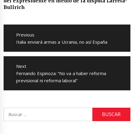
del expresidente en medio de la disputa Larreta-
Bullrich
Navegación
de
Previous
entradas
Previous
Italia enviará armas a Ucrania, no así España
post:
Next
Next
Fernando Espinoza: “No va a haber reforma
post:
previsional ni reforma laboral”
Buscar: