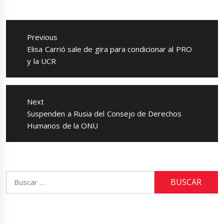
Navegación
de
Previous
entradas
Previous
Elisa Carrió sale de gira para condicionar al PRO
post:
y la UCR
Next
Next
Suspenden a Rusia del Consejo de Derechos
post:
Humanos de la ONU
Buscar: