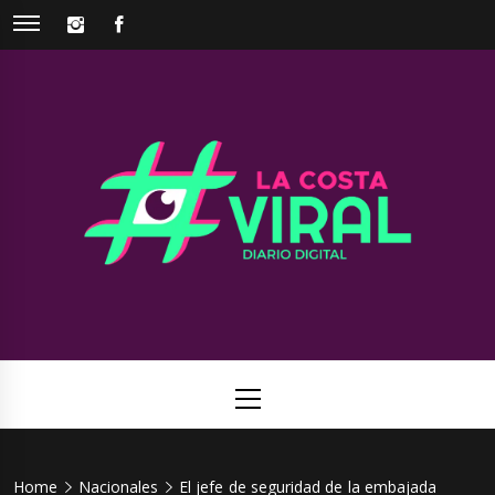
Skip
INSTAGRAM
FACEBOOK
to
content
La Costa
Web de noticias del Partido de La Costa
Viral
Primary
Menu
Home
Nacionales
El jefe de seguridad de la embajada