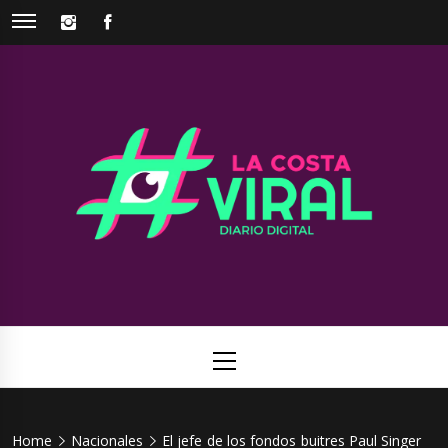
Skip
INSTAGRAM
FACEBOOK
to
content
La Costa
Web de noticias del Partido de La Costa
Viral
Primary
Menu
Home
Nacionales
El jefe de los fondos buitres Paul Singer