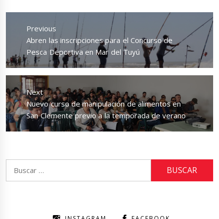
Navegación
de
Previous
entradas
Previous
Abren las inscripciones para el Concurso de
post:
Pesca Deportiva en Mar del Tuyú
Next
Next
Nuevo curso de manipulación de alimentos en
post:
San Clemente previo a la temporada de verano
Buscar:
INSTAGRAM
FACEBOOK