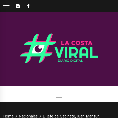
Skip
INSTAGRAM
FACEBOOK
to
content
La Costa
Web de noticias del Partido de La Costa
Viral
Primary
Menu
Home
Nacionales
El Jefe de Gabinete, Juan Manzur,