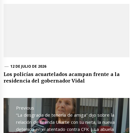
12 DE JULIO DE 2026
Los policías acuartelados acampan frente a la
residencia del gobernador Vidal
Navegación
de
Previous
entradas
Previous
“La desgracia de tenerla de amiga” dijo sobre la
post:
relación de Brenda Uliarte con su nieta, la nueva
detenida en el atentado contra CFK | La abuela