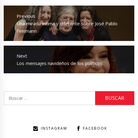
Navegación
de
Previous
entradas
Previous
Una mirada íntima y diferente sobre José Pablo
post:
Feinmann
Next
Next
Los mensajes navideños de los políticos
post:
Buscar:
INSTAGRAM
FACEBOOK