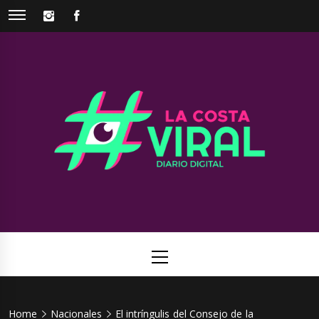
Skip
INSTAGRAM
FACEBOOK
to
content
La Costa
Web de noticias del Partido de La Costa
Viral
Primary
Menu
Home
Nacionales
El intríngulis del Consejo de la