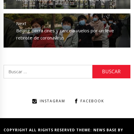
post:
Next
Next
Beijing cierra cines y cancela vuelos por un leve
post:
rebrote de coronavirus
Buscar:
INSTAGRAM
FACEBOOK
COPYRIGHT ALL RIGHTS RESERVED THEME:
NEWS BASE
BY