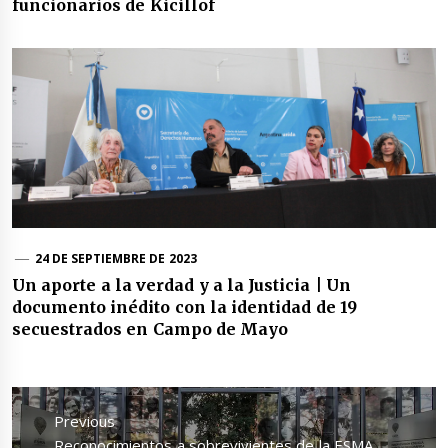
funcionarios de Kicillof
24 DE SEPTIEMBRE DE 2023
Un aporte a la verdad y a la Justicia | Un
documento inédito con la identidad de 19
secuestrados en Campo de Mayo
Navegación
de
Previous
entradas
Previous
Reconocimientos a sobrevivientes de la ESMA