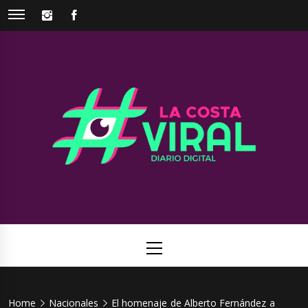
Skip
INSTAGRAM
FACEBOOK
to
content
La Costa
Web de noticias del Partido de La Costa
Viral
Primary
Menu
Home
Nacionales
El homenaje de Alberto Fernández a