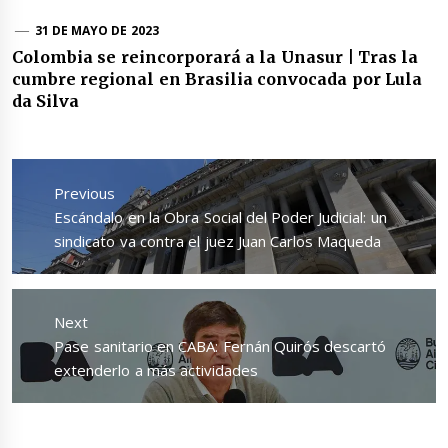
31 DE MAYO DE 2023
Colombia se reincorporará a la Unasur | Tras la
cumbre regional en Brasilia convocada por Lula
da Silva
Navegación
de
Previous
entradas
Previous
Escándalo en la Obra Social del Poder Judicial: un
post:
sindicato va contra el juez Juan Carlos Maqueda
Next
Next
Pase sanitario en CABA: Fernán Quirós descartó
post:
extenderlo a más actividades