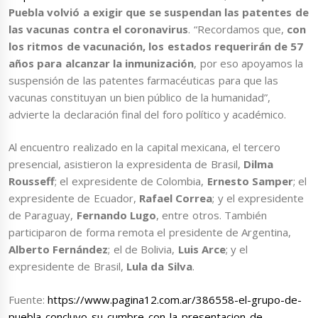
Puebla volvió a exigir que se suspendan las patentes de
las vacunas contra el coronavirus
. “Recordamos que,
con
los ritmos de vacunación, los estados requerirán de 57
años para alcanzar la inmunización
, por eso apoyamos la
suspensión de las patentes farmacéuticas para que las
vacunas constituyan un bien público de la humanidad”,
advierte la declaración final del foro político y académico.
Al encuentro realizado en la capital mexicana, el tercero
presencial, asistieron la expresidenta de Brasil,
Dilma
Rousseff
; el expresidente de Colombia,
Ernesto Samper
; el
expresidente de Ecuador,
Rafael Correa
; y el expresidente
de Paraguay,
Fernando Lugo
, entre otros. También
participaron de forma remota el presidente de Argentina,
Alberto Fernández
; el de Bolivia,
Luis Arce
; y el
expresidente de Brasil,
Lula da Silva
.
Fuente:
https://www.pagina12.com.ar/386558-el-grupo-de-
puebla-concluyo-su-cumbre-con-la-presentacion-de