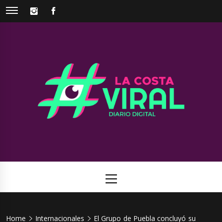
Skip
INSTAGRAM
FACEBOOK
to
content
La Costa
Web de noticias del Partido de La Costa
Viral
Primary
Menu
Home
Internacionales
El Grupo de Puebla concluyó su