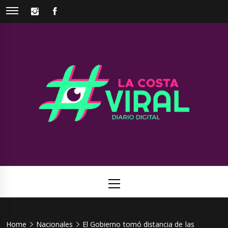
Skip
INSTAGRAM
FACEBOOK
to
content
La Costa
Web de noticias del Partido de La Costa
Viral
Primary
Menu
Home
Nacionales
El Gobierno tomó distancia de las