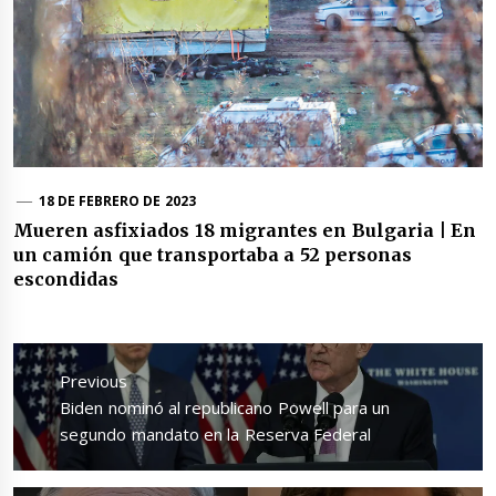
18 DE FEBRERO DE 2023
Mueren asfixiados 18 migrantes en Bulgaria | En
un camión que transportaba a 52 personas
escondidas
Navegación
de
Previous
entradas
Previous
Biden nominó al republicano Powell para un
post:
segundo mandato en la Reserva Federal