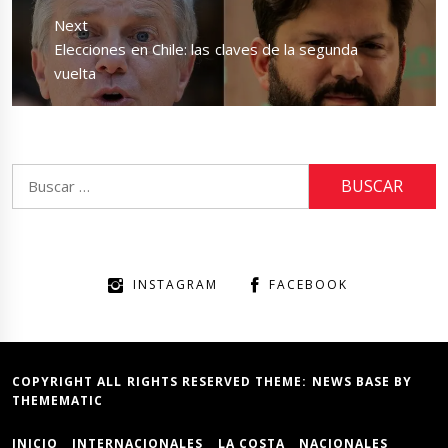
Next
Next
Elecciones en Chile: las claves de la segunda
post:
vuelta
Buscar:
INSTAGRAM
FACEBOOK
COPYRIGHT ALL RIGHTS RESERVED THEME:
NEWS BASE
BY
THEMEMATIC
INICIO
INTERNACIONALES
LA COSTA
NACIONALES