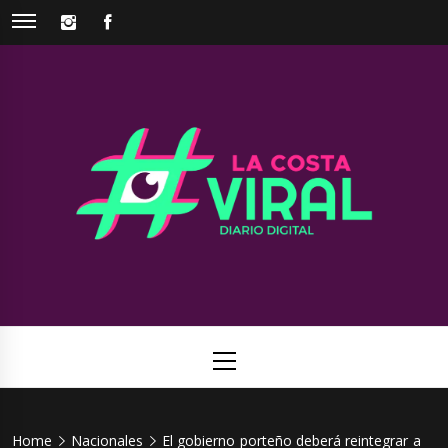
Skip
INSTAGRAM
FACEBOOK
to
content
La Costa
Web de noticias del Partido de La Costa
Viral
Primary
Menu
Home
Nacionales
El gobierno porteño deberá reintegrar a