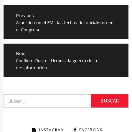
Navegación
de
Previous
entradas
Previous
Acuerdo con el FMI: las fechas del oficialismo en
post:
el Congreso
Next
Next
Conflicto Rusia – Ucrania: la guerra de la
post:
desinformación
Buscar:
INSTAGRAM
FACEBOOK