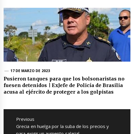
17 DE MARZO DE 2023
Pusieron tanques para que los bolsonaristas no
fuesen detenidos | ExJefe de Policía de Brasilia
acusa al ejército de proteger a los golpistas
Navegación
de
Previous
entradas
Previous
Grecia en huelga por la suba de los precios y
post:
para exigir un aumento salarial