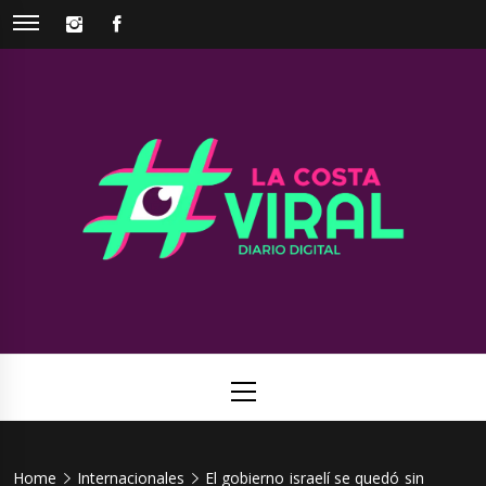
Skip
INSTAGRAM
FACEBOOK
to
content
La Costa
Web de noticias del Partido de La Costa
Viral
Primary
Menu
Home
Internacionales
El gobierno israelí se quedó sin