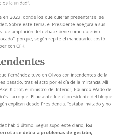
 es la unidad”.
 en 2023, donde los que quieran presentarse, se
dez. Sobre este tema, el Presidente asegura a sus
ea de ampliación del debate tiene como objetivo
vocado”, porque, según repite el mandatario, costó
per con CFK.
ntendentes
que Fernández tuvo en Olivos con intendentes de la
pasado, tras el acto por el día de la militancia. Allí
el Kicillof, el ministro del Interior, Eduardo Wado de
drés Larroque. El ausente fue el presidente del bloque
ún explican desde Presidencia, “estaba invitado y no
dez habló último. Según supo este diario,
los
derrota se debía a problemas de gestión,