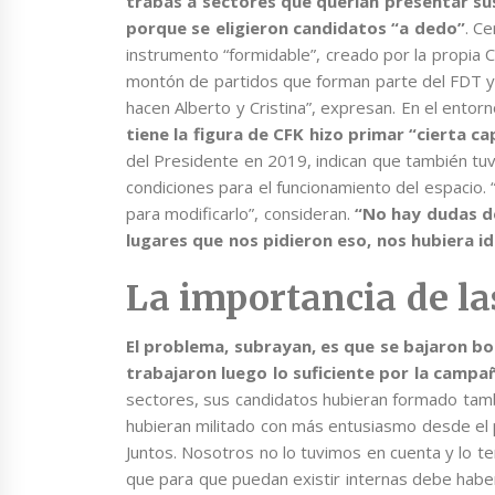
trabas a sectores que querían presentar sus
porque se eligieron candidatos “a dedo”
. C
instrumento “formidable”, creado por la propia C
montón de partidos que forman parte del FDT y
hacen Alberto y Cristina”, expresan. En el entor
tiene la figura de CFK hizo primar “cierta 
del Presidente en 2019, indican que también tuv
condiciones para el funcionamiento del espacio. “
para modificarlo”, consideran.
“No hay dudas de
lugares que nos pidieron eso, nos hubiera i
La importancia de l
El problema, subrayan, es que se bajaron bo
trabajaron luego lo suficiente por la campa
sectores, sus candidatos hubieran formado tambi
hubieran militado con más entusiasmo desde el pr
Juntos. Nosotros no lo tuvimos en cuenta y lo t
que para que puedan existir internas debe hab