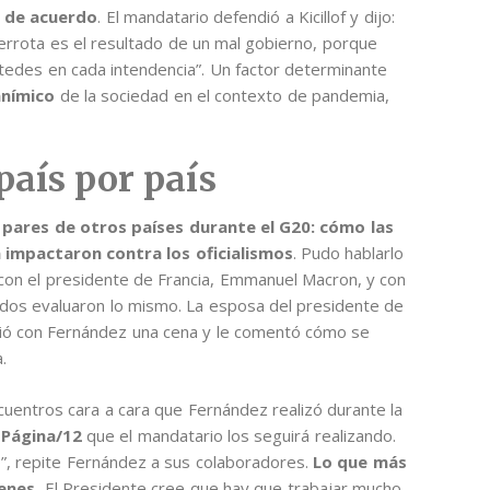
o de acuerdo
. El mandatario defendió a Kicillof y dijo:
errota es el resultado de un mal gobierno, porque
edes en cada intendencia”. Un factor determinante
anímico
de la sociedad en el contexto de pandemia,
país por país
pares de otros países durante el G20: cómo las
a impactaron contra los oficialismos
. Pudo hablarlo
, con el presidente de Francia, Emmanuel Macron, y con
odos evaluaron lo mismo. La esposa del presidente de
rtió con Fernández una cena y le comentó cómo se
.
uentros cara a cara que Fernández realizó durante la
a
Página/12
que el mandatario los seguirá realizando.
”, repite Fernández a sus colaboradores.
Lo que más
enes.
El Presidente cree que hay que trabajar mucho