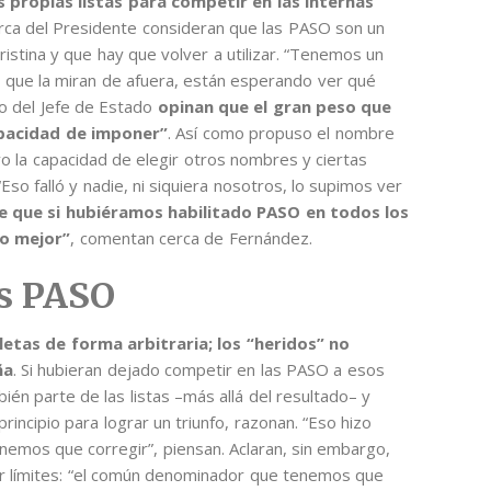
 propias listas para competir en las internas
erca del Presidente consideran que las PASO son un
ristina y que hay que volver a utilizar. “Tenemos un
 que la miran de afuera, están esperando ver qué
no del Jefe de Estado
opinan que el gran peso que
capacidad de imponer”
. Así como propuso el nombre
o la capacidad de elegir otros nombres y ciertas
Eso falló y nadie, ni siquiera nosotros, lo supimos ver
 que si hubiéramos habilitado PASO en todos los
do mejor”
, comentan cerca de Fernández.
as PASO
letas de forma arbitraria; los “heridos” no
ña
. Si hubieran dejado competir en las PASO a esos
én parte de las listas –más allá del resultado– y
incipio para lograr un triunfo, razonan. “Eso hizo
enemos que corregir”, piensan. Aclaran, sin embargo,
er límites: “el común denominador que tenemos que