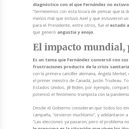
diagnóstico con el que Fernández no estuv
“terminemos con esta locura de pensar que la d
menos mal que estuvo Axel y que estuvieron ust
para el Presidente, entre otros, fue el
estado 
que generó
angustia y enojo
.
El impacto mundial, 
Es un tema que Fernández conversó con sus 
frustraciones producto de la crisis sanitari
con la primera canciller alemana, Ángela Merkel
el primer ministro de Canadá, Justin Trudeau. T
Estados Unidos, Jill Biden, por ejemplo, compa
potenció el fenómeno trumpista con la pandemia
Desde el Gobierno consideran que todos los enc
campaña, “sirvieron muchísimo”, y adelantaron 
“Las elecciones ya pasaron, pero el problema no
le preocupa es la situación que viven los jóv