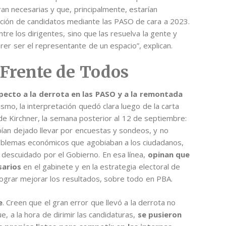
an necesarias y que, principalmente, estarían
ección de candidatos mediante las PASO de cara a 2023.
tre los dirigentes, sino que las resuelva la gente y
rer ser el representante de un espacio”, explican.
 Frente de Todos
specto a la derrota en las PASO y a la remontada
ismo, la interpretación quedó clara luego de la carta
 de Kirchner, la semana posterior al 12 de septiembre:
ían dejado llevar por encuestas y sondeos, y no
 problemas económicos que agobiaban a los ciudadanos,
o descuidado por el Gobierno. En esa línea,
opinan que
esarios
en el gabinete y en la estrategia electoral de
 lograr mejorar los resultados, sobre todo en PBA.
e
. Creen que el gran error que llevó a la derrota no
e, a la hora de dirimir las candidaturas,
se pusieron