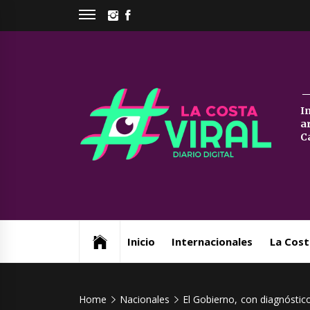
Skip
INSTAGRAM
FACEBOOK
to
content
La
I
a
Co
C
Vi
Web de noticias del Partido de La Costa
Inicio
Internacionales
La Cost
Home
Nacionales
El Gobierno, con diagnóstic