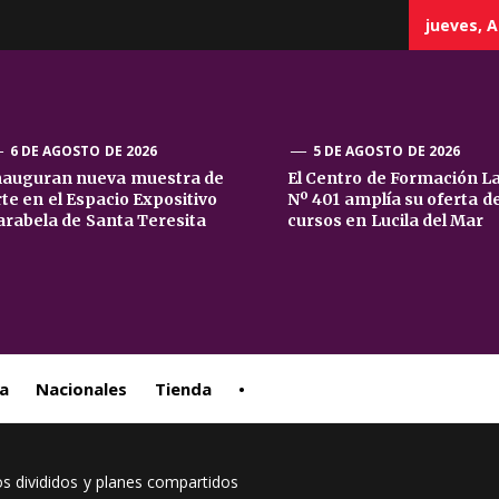
jueves, A
6 DE AGOSTO DE 2026
5 DE AGOSTO DE 2026
nauguran nueva muestra de
El Centro de Formación L
rte en el Espacio Expositivo
Nº 401 amplía su oferta d
sta
arabela de Santa Teresita
cursos en Lucila del Mar
ral
a
Nacionales
Tienda
•
os divididos y planes compartidos