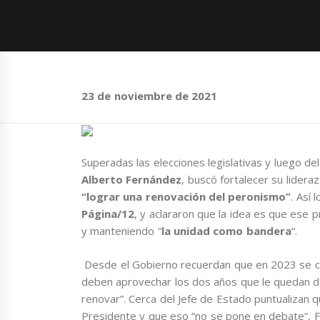
23 de noviembre de 2021
Superadas las elecciones legislativas y luego del 
Alberto Fernández
, buscó fortalecer su lidera
“lograr una renovación del peronismo”
. Así
Página/12
, y aclararon que la idea es que ese p
y manteniendo “
la unidad como bandera
“.
Desde el Gobierno recuerdan que en 2023 se cu
deben aprovechar los dos años que le quedan d
renovar”. Cerca del Jefe de Estado puntualizan q
Presidente y que eso “no se pone en debate”, 