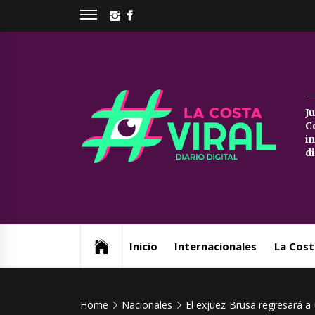
Skip
INSTAGRAM
FACEBOOK
to
content
La
J
C
Co
i
d
Vi
Web de noticias del Partido de La Costa
Inicio
Internacionales
La Cost
Home
Nacionales
El exjuez Brusa regresará a