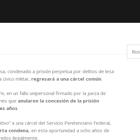
Busca
sa, condenado a prisión perpetua por delitos de lesa
cívico militar,
regresará a una cárcel común
.
Fe, en un fallo unipersonal firmado por la jueza de
iones que
anularon la concesión de la prisión
res años
.
tivo” a una cárcel del Servicio Penitenciario Federal,
arta condena
, en esta oportunidad a ocho años de
nidos ilegalmente.