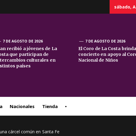
sábado, A
7 DE AGOSTO DE 2026
7 DE AGOSTO DE 2026
uan recibió a jóvenes de La
El Coro de La Costa brind
osta que participan de
concierto en apoyo al Cor
sta
ntercambios culturales en
Nacional de Niños
istintos países
ral
a
Nacionales
Tienda
•
 una cárcel común en Santa Fe