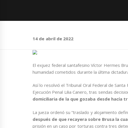
14 de abril de 2022
El exjuez federal santafesino Víctor Hermes Bru
humanidad cometidos durante la última dictadura 
Así lo resolvió el Tribunal Oral Federal de Santa 
Ejecución Penal Lilia Canero, tras sendas decis
domiciliaria de la que gozaba desde hacía t
La jueza ordenó su “traslado y alojamiento defini
después de que recayera sobre Brusa la cu
prisión en un caso por torturas contra tres dete