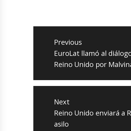
Navegación
de
Previous
entradas
Previous
EuroLat llamó al diálogo
post:
Reino Unido por Malvin
Next
Next
Reino Unido enviará a R
post:
asilo