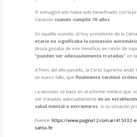
El exmagistrado había sido beneficiado con la pri
Casación
cuando cumplió 70 años
.
En aquella ocasión, el hoy presidente de la Cáma
etario no significaba la concesión automátic
Brusa gozaba de ese beneficio en razón de supu
“pueden ser adecuadamente tratadas”
en la
A fines del año pasado, la Corte Suprema anuló l
un nuevo fallo, que
finalmente terminó ordena
La decisión se basó en el informe médico que s
ser tratadas adecuadamente
en un establecim
salud mental o extramuros
, si su situación p
Fuente:
https://www.pagina12.com.ar/415332-el
santa-fe