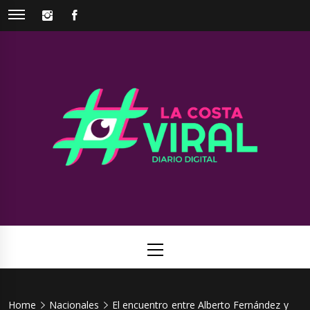
Skip
INSTAGRAM
FACEBOOK
to
content
La Costa
Web de noticias del Partido de La Costa
Viral
Primary
Menu
Home
Nacionales
El encuentro entre Alberto Fernández y