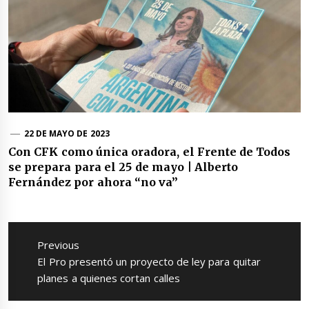
22 DE MAYO DE 2023
Con CFK como única oradora, el Frente de Todos
se prepara para el 25 de mayo | Alberto
Fernández por ahora “no va”
Navegación
de
Previous
entradas
Previous
El Pro presentó un proyecto de ley para quitar
post:
planes a quienes cortan calles