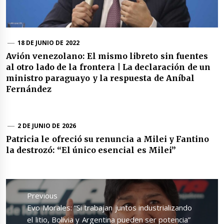
18 DE JUNIO DE 2022
Avión venezolano: El mismo libreto sin fuentes
al otro lado de la frontera | La declaración de un
ministro paraguayo y la respuesta de Aníbal
Fernández
2 DE JUNIO DE 2026
Patricia le ofreció su renuncia a Milei y Fantino
la destrozó: “El único esencial es Milei”
Navegación
de
Previous
entradas
Previous
Evo Morales: “Si trabajan juntos industrializando
post:
el litio, Bolivia y Argentina pueden ser potencia”