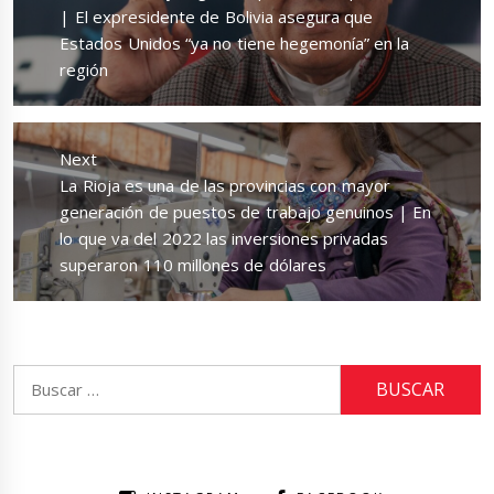
| El expresidente de Bolivia asegura que
Estados Unidos “ya no tiene hegemonía” en la
región
Next
Next
La Rioja es una de las provincias con mayor
post:
generación de puestos de trabajo genuinos | En
lo que va del 2022 las inversiones privadas
superaron 110 millones de dólares
Buscar: