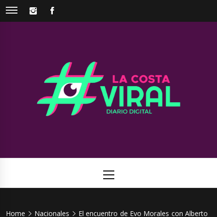
Skip
INSTAGRAM
FACEBOOK
to
content
La Costa
Web de noticias del Partido de La Costa
Viral
Primary
Menu
Home
Nacionales
El encuentro de Evo Morales con Alberto