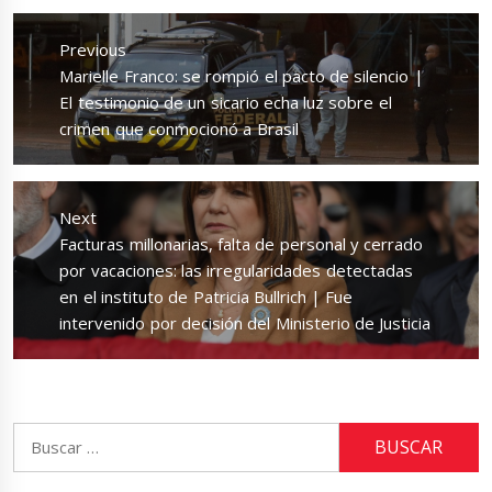
Navegación
de
Previous
entradas
Previous
Marielle Franco: se rompió el pacto de silencio |
post:
El testimonio de un sicario echa luz sobre el
crimen que conmocionó a Brasil
Next
Next
Facturas millonarias, falta de personal y cerrado
post:
por vacaciones: las irregularidades detectadas
en el instituto de Patricia Bullrich | Fue
intervenido por decisión del Ministerio de Justicia
Buscar: