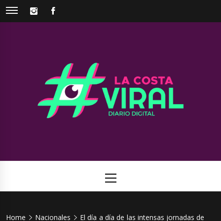
Skip
INSTAGRAM
FACEBOOK
to
content
La Costa
Web de noticias del Partido de La Costa
Viral
Primary
Menu
Home
Nacionales
El día a día de las intensas jornadas de