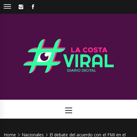
Skip
INSTAGRAM
FACEBOOK
to
content
La Costa
Web de noticias del Partido de La Costa
Viral
Primary
Menu
Home
Nacionales
El debate del acuerdo con el FMI en el