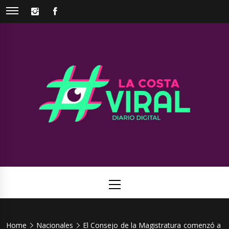
Skip
INSTAGRAM
FACEBOOK
to
content
La Costa
Web de noticias del Partido de La Costa
Viral
Primary
Menu
Home
Nacionales
El Consejo de la Magistratura comenzó a