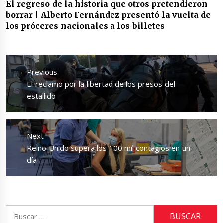
El regreso de la historia que otros pretendieron
borrar | Alberto Fernández presentó la vuelta de
los próceres nacionales a los billetes
Navegación
de
Previous
entradas
Previous
El reclamo por la libertad de los presos del
post:
estallido
Next
Next
Reino Unido supera los 100 mil contagios en un
post:
día
Buscar: