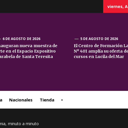
viernes, A
6 DE AGOSTO DE 2026
5 DE AGOSTO DE 2026
nauguran nueva muestra de
El Centro de Formación L
rte en el Espacio Expositivo
Nº 401 amplía su oferta d
sta
arabela de Santa Teresita
cursos en Lucila del Mar
ral
a
Nacionales
Tienda
•
ania, minuto a minuto