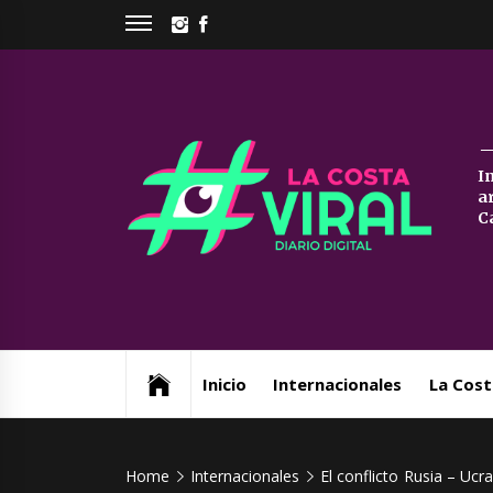
Skip
INSTAGRAM
FACEBOOK
to
content
La
I
a
Co
C
Vi
Web de noticias del Partido de La Costa
Inicio
Internacionales
La Cost
Home
Internacionales
El conflicto Rusia – Ucr