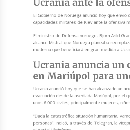
Ucrania ante la ofen
El Gobierno de Noruega anunció hoy que envió ci
capacidades militares de Kiev ante la ofensiva mi
El ministro de Defensa noruego, Bjorn Arild Gram
alcance Mistral que Noruega planeaba reemplazar
moderna que beneficiará en gran medida a Ucrania
Ucrania anuncia un 
en Mariúpol para un
Ucrania anunció hoy que se han alcanzado un acu
evacuación desde la asediada Mariúpol, por el qu
unos 6.000 civiles, principalmente mujeres, niños
“Dada la catastrófica situación humanitaria, va
personas”, indicó, a través de Telegran, la vice
el portal Ukrinform.