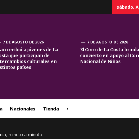
sábado, A
7 DE AGOSTO DE 2026
7 DE AGOSTO DE 2026
uan recibió a jóvenes de La
El Coro de La Costa brind
osta que participan de
concierto en apoyo al Cor
sta
ntercambios culturales en
Nacional de Niños
istintos países
ral
a
Nacionales
Tienda
•
ania, minuto a minuto