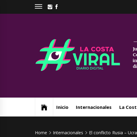
Skip
INSTAGRAM
FACEBOOK
to
content
La
J
C
Co
i
d
Vi
Web de noticias del Partido de La Costa
Inicio
Internacionales
La Cost
Home
Internacionales
El conflicto Rusia – Ucr