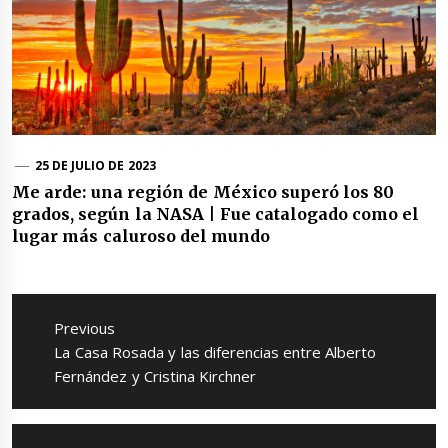
25 DE JULIO DE 2023
Me arde: una región de México superó los 80
grados, según la NASA | Fue catalogado como el
lugar más caluroso del mundo
Navegación
de
Previous
entradas
Previous
La Casa Rosada y las diferencias entre Alberto
post:
Fernández y Cristina Kirchner