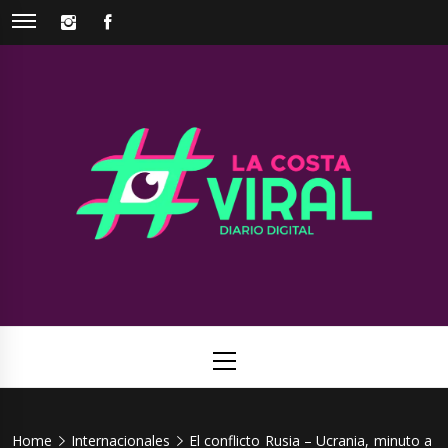
Skip
INSTAGRAM
FACEBOOK
to
content
La Costa
Web de noticias del Partido de La Costa
Viral
Primary
Menu
Home
Internacionales
El conflicto Rusia – Ucrania, minuto a