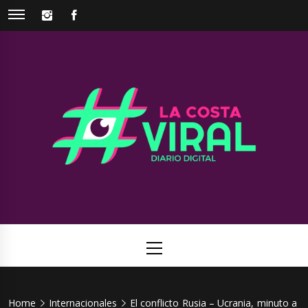
Skip
INSTAGRAM
FACEBOOK
to
content
La Costa
Web de noticias del Partido de La Costa
Viral
Primary
Menu
Home
Internacionales
El conflicto Rusia – Ucrania, minuto a