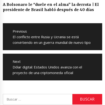
A Bolsonaro le “duele en el alma” la derrota | El
presidente de Brasil habló después de 40 días
Navegación
de
Previous
entradas
Previous
El conflicto entre Rusia y Ucrania se está
post:
convirtiendo en un guerra mundial de nuevo tipo
Next
Next
Dólar digital: Estados Unidos avanza con el
post:
proyecto de una criptomoneda oficial
Buscar: