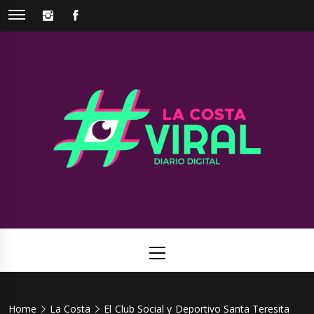
Skip
INSTAGRAM
FACEBOOK
to
content
La Costa
Web de noticias del Partido de La Costa
Viral
Primary
Menu
Home
La Costa
El Club Social y Deportivo Santa Teresita