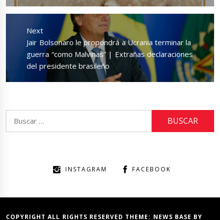
Next
Next
Jair Bolsonaro le propondrá a Ucrania terminar la
post:
guerra “como Malvinas” | Extrañas declaraciones
del presidente brasileño
Buscar:
INSTAGRAM
FACEBOOK
COPYRIGHT ALL RIGHTS RESERVED THEME:
NEWS BASE
BY