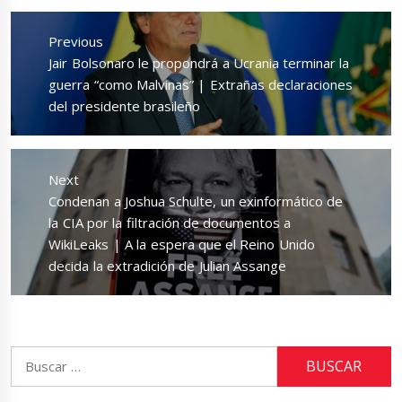
Navegación
de
Previous
entradas
Previous
Jair Bolsonaro le propondrá a Ucrania terminar la
post:
guerra “como Malvinas” | Extrañas declaraciones
del presidente brasileño
Next
Next
Condenan a Joshua Schulte, un exinformático de
post:
la CIA por la filtración de documentos a
WikiLeaks | A la espera que el Reino Unido
decida la extradición de Julian Assange
Buscar: