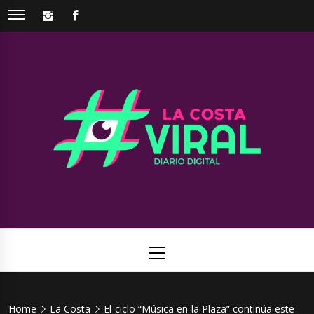
Skip
INSTAGRAM
FACEBOOK
to
content
La Costa
Web de noticias del Partido de La Costa
Viral
Primary
Menu
Home
La Costa
El ciclo “Música en la Plaza” continúa este