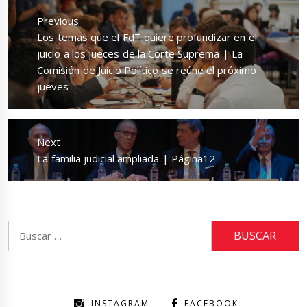
de
Previous
entradas
Previous
Los temas que el FdT quiere profundizar en el
post:
juicio a los jueces de la Corte Suprema | La
Comisión de Juicio Político se reúne el próximo
jueves
Next
Next
La familia judicial ampliada | Página12
post:
Buscar:
INSTAGRAM
FACEBOOK