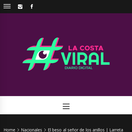
Skip
INSTAGRAM
FACEBOOK
to
content
La Costa
Web de noticias del Partido de La Costa
Viral
Primary
Menu
Home
Nacionales
El beso al señor de los anillos | Larreta