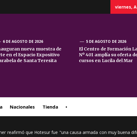
viernes, A
6 DE AGOSTO DE 2026
5 DE AGOSTO DE 2026
nauguran nueva muestra de
El Centro de Formación L
rte en el Espacio Expositivo
Nº 401 amplía su oferta d
sta
arabela de Santa Teresita
cursos en Lucila del Mar
ral
a
Nacionales
Tienda
•
chner reafirmó que Hotesur fue "una causa armada con muy buena dif