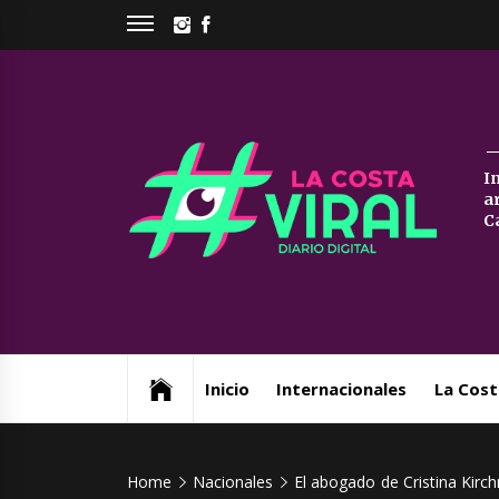
Skip
INSTAGRAM
FACEBOOK
to
content
La
I
a
Co
C
Vi
Web de noticias del Partido de La Costa
Inicio
Internacionales
La Cost
Home
Nacionales
El abogado de Cristina Kir