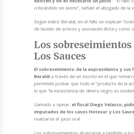
existen y no es necesario un juicio”
. “El fall
criticándolo sin leerlo”, señaló el abogado de la 
Según indicó Beraldi, en el fallo se explican “tod
de lavado de activos y asociación ilícita y como s
Los sobreseimientos 
Los Sauces
El sobreseimiento de la expresidenta y sus h
Beraldi
a través de un escrito en el que remarcó
permitido probar que todo el “producto de la act
lo que “la inexistencia de dinero negro es eviden
Llamado a opinar,
el fiscal Diego Velasco, pi
imputados de los casos Hotesur y Los Sauc
realizarse el juicio oral.
Los sobreseimientos alcanzaron a también a los