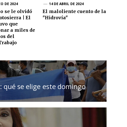
ZO DE 2024
14 DE ABRIL DE 2024
o se le olvidó
El maloliente cuento de la
otosierra | El
"Hidrovía"
uvo que
nar a miles de
ios del
Trabajo
: qué se elige este domingo