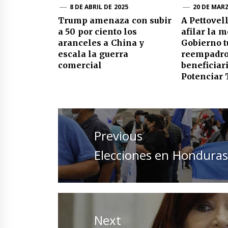
8 DE ABRIL DE 2025
20 DE MAR
Trump amenaza con subir
A Pettovell
a 50 por ciento los
afilar la m
aranceles a China y
Gobierno t
escala la guerra
reempadro
comercial
beneficiar
Potenciar 
Navegación
de
Previous
entradas
Previous
Elecciones en Honduras
post:
Next