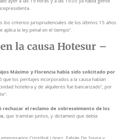
o salió ayer a las 19 horas y a las 19.05 ya había gente
vicepresidenta.
os los criterios jurisprudenciales de los últimos 15 años
e aplica la ley penal en el tiempo”.
en la causa Hotesur –
ijos Máximo y Florencia había sido solicitado por
 que los peritajes incorporados a la causa habían
ividad hotelera y de alquileres fue bancarizado”, por
te”.
dió rechazar el reclamo de sobreseimiento de los
es
, que tramitan juntos, y dictaminó que debía
 empresarios Cristóbal López, Fabián De Sousa y