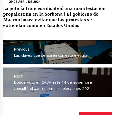
29 DE ABRIL DE 2024
La policía francesa disolvió una manifestación
propalestina en la Sorbona | El gobierno de
Macron busca evitar que las protestas se
extiendan como en Estados Unidos
Navegación
de
Previous
entradas
Previous
Las claves que se abren con esta elección
post:
Next
Next
Dónde voto en CABA este 14 de noviembre:
post:
consultá el padrón para las elecciones 2021
Buscar: