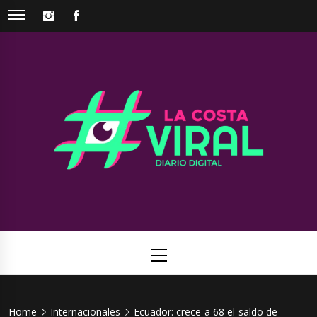
Skip
INSTAGRAM
FACEBOOK
to
content
La Costa
Web de noticias del Partido de La Costa
Viral
Primary
Menu
Home
Internacionales
Ecuador: crece a 68 el saldo de