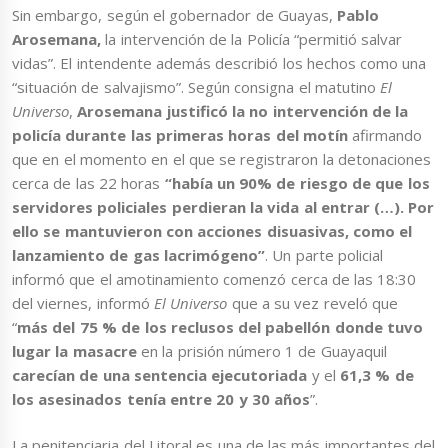
Sin embargo, según el gobernador de Guayas,
Pablo
Arosemana,
la intervención de la Policía “permitió salvar
vidas”. El intendente además describió los hechos como una
“situación de salvajismo”. Según consigna el matutino
El
Universo
,
Arosemana justificó la no intervención de la
policía durante las primeras horas del motín
afirmando
que en el momento en el que se registraron la detonaciones
cerca de las 22 horas
“había un 90% de riesgo de que los
servidores policiales perdieran la vida al entrar (…). Por
ello se mantuvieron con acciones disuasivas, como el
lanzamiento de gas lacrimógeno”
. Un parte policial
informó que el amotinamiento comenzó cerca de las 18:30
del viernes, informó
El Universo
que a su vez reveló que
“
más del 75 % de los reclusos
del pabellón donde tuvo
lugar la masacre
en la prisión número 1 de Guayaquil
carecían de una sentencia ejecutoriada
y el
61,3 % de
los asesinados tenía entre 20 y 30 años
”.
La penitenciaria del Litoral es una de las más importantes del