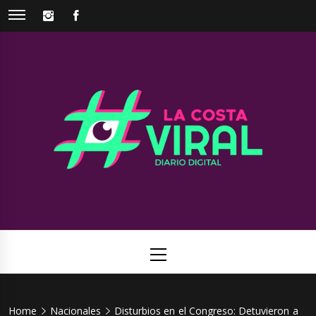
Skip
INSTAGRAM
FACEBOOK
to
content
La Costa
Web de noticias del Partido de La Costa
Viral
Primary
Menu
Home
Nacionales
Disturbios en el Congreso: Detuvieron a