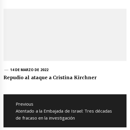
14 DE MARZO DE 2022
Repudio al ataque a Cristina Kirchner
Navegación
de
Previous
entradas
Previous
Atentado a la Embajada de Israel: Tres décadas
post:
de fracaso en la investigación