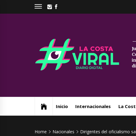
Skip
INSTAGRAM
FACEBOOK
to
content
La
J
C
Co
i
d
Vi
Web de noticias del Partido de La Costa
Inicio
Internacionales
La Cost
Home
Nacionales
Dirigentes del oficialismo 