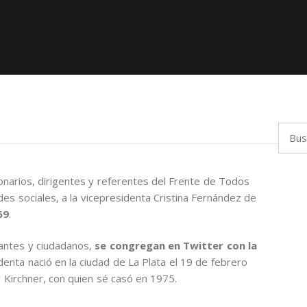
Busca
narios, dirigentes y referentes del Frente de Todos
es sociales, a la vicepresidenta Cristina Fernández de
69
.
tantes y ciudadanos,
se congregan en Twitter con la
identa nació en la ciudad de La Plata el 19 de febrero
r Kirchner, con quien sé casó en 1975.