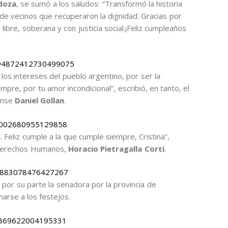
doza
, se sumó a los saludos: “Transformó la historia
 de vecinos que recuperaron la dignidad. Gracias por
libre, soberana y con justicia social.¡Feliz cumpleaños
1494872412730499075
los intereses del pueblo argentino, por ser la
pre, por tu amor incondicional”, escribió, en tanto, el
rense
Daniel Gollan
.
495002680955129858
Feliz cumple a la que cumple siempre, Cristina”,
e Derechos Humanos,
Horacio Pietragalla Corti
.
494883078476427267
por su parte la senadora por la provincia de
marse a los festejos.
494869622004195331