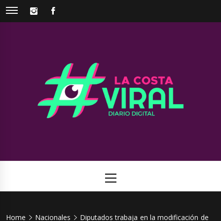
Skip
INSTAGRAM
FACEBOOK
to
content
La Costa
Web de noticias del Partido de La Costa
Viral
Primary
Menu
Home
Nacionales
Diputados trabaja en la modificación de