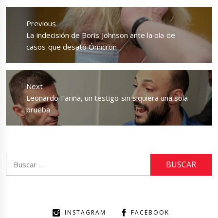
Navegación
de
Previous
entradas
Previous
La indecisión de Boris Johnson ante la ola de
post:
casos que desató Ómicron
Next
Next
Leonardo Fariña, un testigo sin siquiera una sola
post:
prueba
Buscar:
INSTAGRAM
FACEBOOK