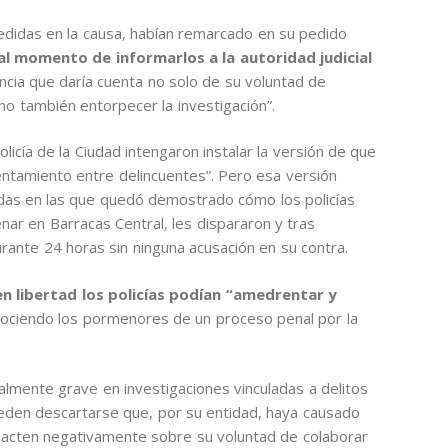
edidas en la causa, habían remarcado en su pedido
al momento de informarlos a la autoridad judicial
ancia que daría cuenta no solo de su voluntad de
no también entorpecer la investigación”.
olicía de la Ciudad intengaron instalar la versión de que
rentamiento entre delincuentes”. Pero esa versión
das en las que quedó demostrado cómo los policías
nar en Barracas Central, les dispararon y tras
rante 24 horas sin ninguna acusación en su contra.
en libertad los policías podían “amedrentar y
nociendo los pormenores de un proceso penal por la
lmente grave en investigaciones vinculadas a delitos
eden descartarse que, por su entidad, haya causado
mpacten negativamente sobre su voluntad de colaborar