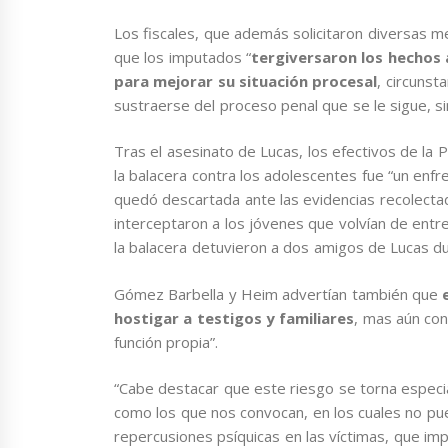
Los fiscales, que además solicitaron diversas m
que los imputados “
tergiversaron los hechos 
para mejorar su situación procesal
, circunst
sustraerse del proceso penal que se le sigue, si
Tras el asesinato de Lucas, los efectivos de la P
la balacera contra los adolescentes fue “un enf
quedó descartada ante las evidencias recolecta
interceptaron a los jóvenes que volvían de entre
la
balacera detuvieron a dos amigos de Lucas
du
Gómez Barbella y Heim advertían también que
hostigar a testigos y familiares
, mas aún co
función propia”.
“Cabe destacar que este riesgo se torna especia
como los que nos convocan, en los cuales no pu
repercusiones psíquicas en las víctimas, que i