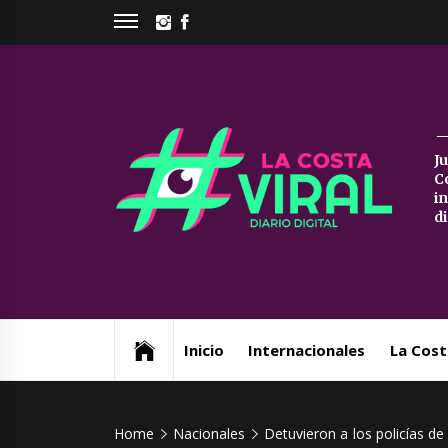
Skip
INSTAGRAM
FACEBOOK
to
content
La
J
C
Co
i
d
Vi
Web de noticias del Partido de La Costa
Inicio
Internacionales
La Cost
Home
Nacionales
Detuvieron a los policías d