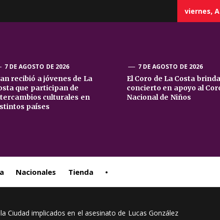
viernes, A
7 DE AGOSTO DE 2026
7 DE AGOSTO DE 2026
uan recibió a jóvenes de La
El Coro de La Costa brind
osta que participan de
concierto en apoyo al Cor
sta
ntercambios culturales en
Nacional de Niños
istintos países
ral
a
Nacionales
Tienda
•
e la Ciudad implicados en el asesinato de Lucas González