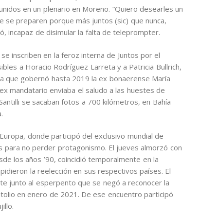
eunidos en un plenario en Moreno. “Quiero desearles un
ue se preparen porque más juntos (sic) que nunca,
ó, incapaz de disimular la falta de teleprompter.
se inscriben en la feroz interna de Juntos por el
ibles a Horacio Rodríguez Larreta y a Patricia Bullrich,
ncia que gobernó hasta 2019 la ex bonaerense María
ex mandatario enviaba el saludo a las huestes de
antilli se sacaban fotos a 700 kilómetros, en Bahía
.
 Europa, donde participó del exclusivo mundial de
es para no perder protagonismo. El jueves almorzó con
e los años ’90, coincidió temporalmente en la
pidieron la reelección en sus respectivos países. El
nte junto al esperpento que se negó a reconocer la
apitolio en enero de 2021. De ese encuentro participó
illo.