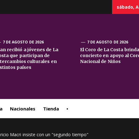
sábado, A
7 DE AGOSTO DE 2026
7 DE AGOSTO DE 2026
uan recibió a jóvenes de La
El Coro de La Costa brind
osta que participan de
concierto en apoyo al Cor
sta
ntercambios culturales en
Nacional de Niños
istintos países
ral
a
Nacionales
Tienda
•
icio Macri insiste con un "segundo tiempo"