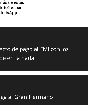
más de estas
blicó en su
WhatsApp
ecto de pago al FMI con los
de en la nada
ega al Gran Hermano