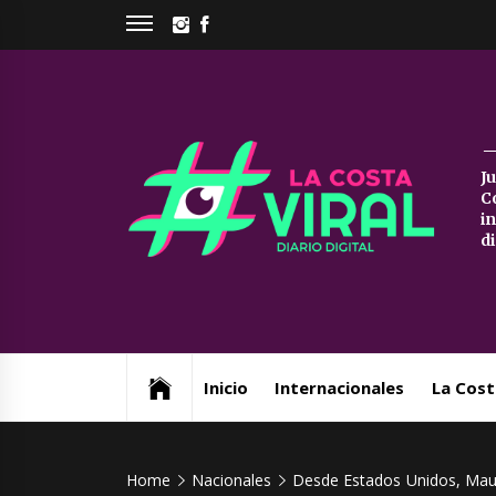
Skip
INSTAGRAM
FACEBOOK
to
content
La
J
C
Co
i
d
Vi
Web de noticias del Partido de La Costa
Inicio
Internacionales
La Cost
Home
Nacionales
Desde Estados Unidos, Maur