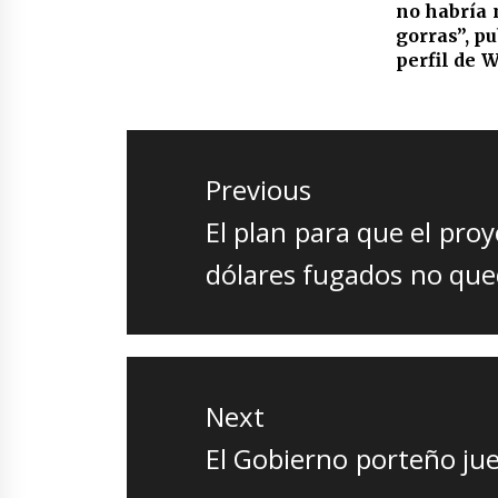
no habría 
gorras”, pu
perfil de 
Navegación
de
Previous
entradas
Previous
El plan para que el proy
post:
dólares fugados no que
Next
Next
El Gobierno porteño ju