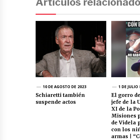
Artículos relacionad
10 DE AGOSTO DE 2023
1 DE JULIO
Schiaretti también
El gorro de
suspende actos
jefe de la
XI de la Po
Misiones p
de Videla 
con los ni
armas | “C