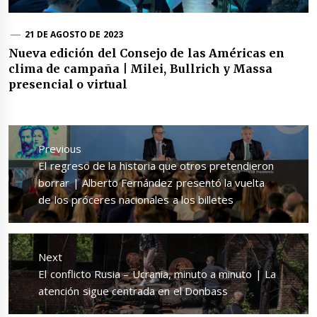
21 DE AGOSTO DE 2023
Nueva edición del Consejo de las Américas en
clima de campaña | Milei, Bullrich y Massa
presencial o virtual
Navegación
de
Previous
entradas
Previous
El regreso de la historia que otros pretendieron
post:
borrar | Alberto Fernández presentó la vuelta
de los próceres nacionales a los billetes
Next
Next
El conflicto Rusia – Ucrania, minuto a minuto | La
post:
atención sigue centrada en el Donbass