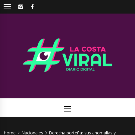
Skip
INSTAGRAM
FACEBOOK
to
content
La Costa
Web de noticias del Partido de La Costa
Viral
Primary
Menu
Home
Nacionales
Derecha porteña: sus anomalías y