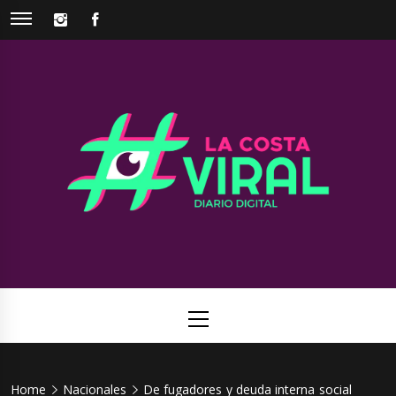
Skip
INSTAGRAM
FACEBOOK
to
content
La Costa
Web de noticias del Partido de La Costa
Viral
Primary
Menu
Home
Nacionales
De fugadores y deuda interna social