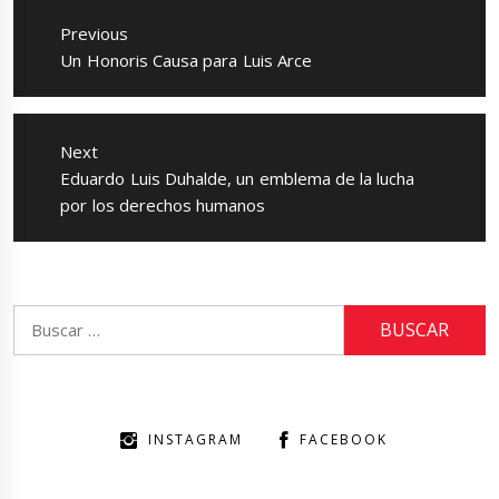
de
Previous
entradas
Previous
Un Honoris Causa para Luis Arce
post:
Next
Next
Eduardo Luis Duhalde, un emblema de la lucha
post:
por los derechos humanos
Buscar:
INSTAGRAM
FACEBOOK