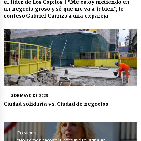
el líder de Los Copitos | “Me estoy metiendo en
un negocio groso y sé que me va a ir bien”, le
confesó Gabriel Carrizo a una expareja
3 DE MAYO DE 2023
Ciudad solidaria vs. Ciudad de negocios
Navegación
de
Previous
entradas
Previous
“No somos tacos”: la comunidad latina en