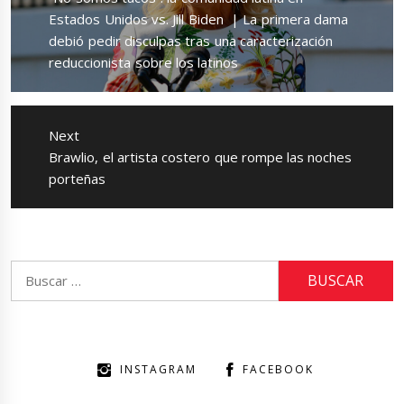
post:
Estados Unidos vs. Jill Biden | La primera dama
debió pedir disculpas tras una caracterización
reduccionista sobre los latinos
Next
Next
Brawlio, el artista costero que rompe las noches
post:
porteñas
Buscar:
INSTAGRAM
FACEBOOK