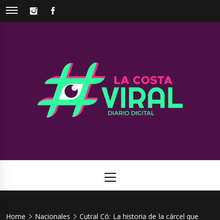
Skip
INSTAGRAM
FACEBOOK
to
content
La Costa
Web de noticias del Partido de La Costa
Viral
Primary
Menu
Home
Nacionales
Cutral Có: La historia de la cárcel que