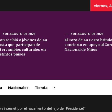
viernes, A
7 DE AGOSTO DE 2026
7 DE AGOSTO DE 2026
uan recibió a jóvenes de La
El Coro de La Costa brind
osta que participan de
concierto en apoyo al Cor
sta
ntercambios culturales en
Nacional de Niños
istintos países
ral
a
Nacionales
Tienda
•
 internet por el nacimiento del hijo del Presidente?