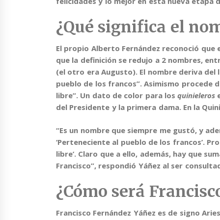
felicidades y lo mejor en esta nueva etapa d
¿Qué significa el no
El propio
Alberto Fernández
reconoció que e
que la definición se redujo a 2 nombres, ent
(el otro era Augusto). El nombre deriva del l
pueblo de los francos”. Asimismo procede d
libre”. Un dato de color para los
quinieleros
del Presidente y la primera dama.
En la Quini
“Es un nombre que siempre me gustó, y adem
‘Perteneciente al pueblo de los francos’. Pro
libre’. Claro que a ello, además,
hay que sum
Francisco
”, respondió Yáñez al ser consulta
¿Cómo será Francisc
Francisco Fernández Yáñez es de signo Arie