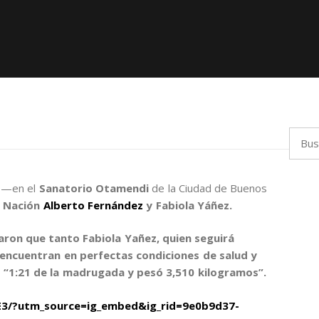
Busca
ó —en el
Sanatorio Otamendi
de la Ciudad de Buenos
la Nación
Alberto Fernández
y
Fabiola Yáñez.
aron que tanto Fabiola Yañez, quien seguirá
 encuentran en perfectas condiciones de salud
y
la “1:21 de la madrugada y pesó 3,510 kilogramos”.
3/?utm_source=ig_embed&ig_rid=9e0b9d37-