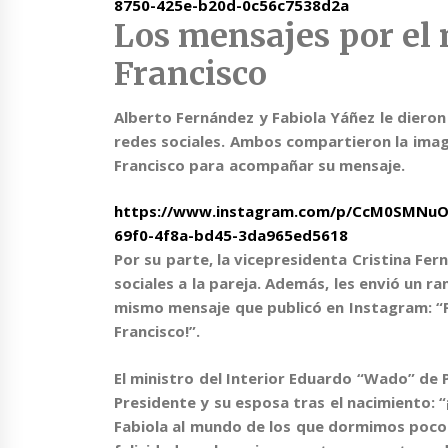
8750-425e-b20d-0c56c7538d2a
Los mensajes por el
Francisco
Alberto Fernández y Fabiola Yáñez le dieron 
redes sociales
. Ambos compartieron la image
Francisco para acompañar su mensaje.
https://www.instagram.com/p/CcM0SMNuO
69f0-4f8a-bd45-3da965ed5618
Por su parte, la vicepresidenta
Cristina Fer
sociales a la pareja. Además, les envió un r
mismo mensaje que publicó en Instagram:
“
Francisco!”.
El ministro del Interior
Eduardo “Wado” de 
Presidente y su esposa tras el nacimiento: 
Fabiola
al mundo de los que dormimos poc