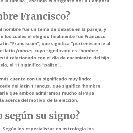
e la familia”, escribió el dirigente de La Cámpora.
mbre Francisco?
l nombre fue un tema de debate en la pareja, y
re los cuales el elegido finalmente fue Francisco
atín “Franciscum”, que significa “perteneciente al
el latín
francus,
cuyo significado es “hombre
está relacionado con el día de nacimiento del hijo
ela, el 11 siginifica “palito”
.
ás cuenta con un significado muy lindo:
cede del latín ‘Francus’, que significa ‘hombre
arle que ambos admiramos mucho al Papa
da acerca del motivo de la elección.
o según su signo?
s
. Según los especialistas en astrología los