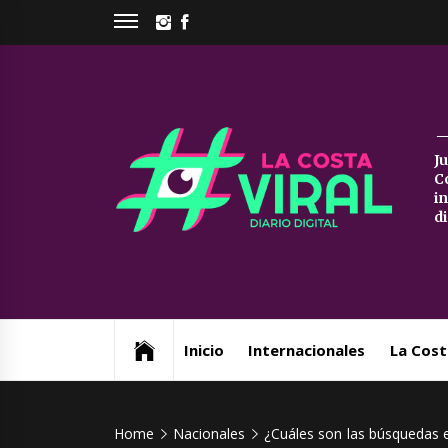
Skip
INSTAGRAM
FACEBOOK
to
content
La
J
C
Co
i
d
Vi
Web de noticias del Partido de La Costa
Inicio
Internacionales
La Cost
Home
Nacionales
¿Cuáles son las búsquedas en