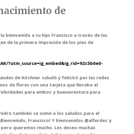
 nacimiento de
la bienvenida a su hijo Francisco
a través de las
n de la primera impresión de los pies de
AK/?utm_source=ig_embed&ig_rid=92c5b0e0-
nández de Kirchner
saludó y felicitó por las redes
amos de flores con una tarjeta que llevaba el
Felicidades para ambos y buenaventura para
Pedro
también se sumó a los saludos para el
“¡Bienvenido, Francisco! Y bienvenidos @alferdez y
o pero queremos mucho
. Les deseo muchas