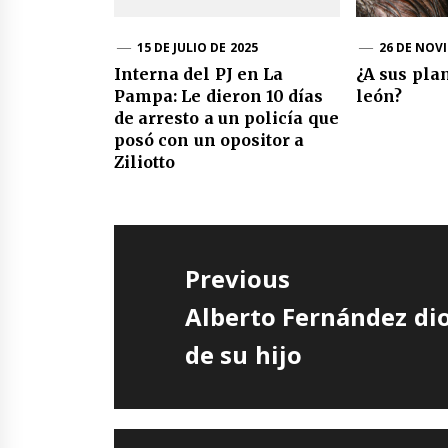
15 DE JULIO DE 2025
26 DE NOV
Interna del PJ en La
¿A sus pla
Pampa: Le dieron 10 días
león?
de arresto a un policía que
posó con un opositor a
Ziliotto
Navegación
de
Previous
entradas
Previous
Alberto Fernández dio
post:
de su hijo