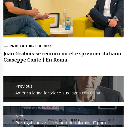
26 DE OCTUBRE DE 2022
Juan Grabois se reunió con el expremier italiano
Giuseppe Conte | En Roma
Navegación
de
Previous
entradas
Previous
América latina fortalece sus lazos con China
post:
Next
Next
Portugal vuelve al "estado de calamidad" por el