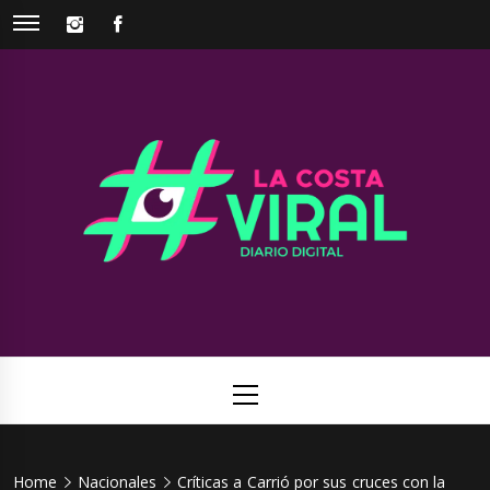
Skip
INSTAGRAM
FACEBOOK
to
content
La Costa
Web de noticias del Partido de La Costa
Viral
Primary
Menu
Home
Nacionales
Críticas a Carrió por sus cruces con la