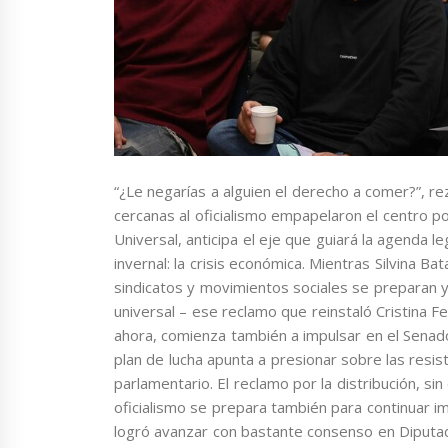
“¿Le negarías a alguien el derecho a comer?”, re
cercanas al oficialismo empapelaron el centro p
Universal, anticipa el eje que guiará la agenda l
invernal: la crisis económica. Mientras Silvina 
sindicatos y movimientos sociales se preparan y
universal – ese reclamo que reinstaló Cristina F
ahora, comienza también a impulsar en el Senado 
plan de lucha apunta a presionar sobre las resis
parlamentario. El reclamo por la distribución, si
oficialismo se prepara también para continuar 
logró avanzar con bastante consenso en Diputa