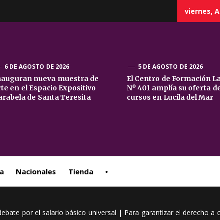
viernes, A
6 DE AGOSTO DE 2026
5 DE AGOSTO DE 2026
nauguran nueva muestra de
El Centro de Formación L
rte en el Espacio Expositivo
Nº 401 amplía su oferta d
sta
arabela de Santa Teresita
cursos en Lucila del Mar
ral
a
Nacionales
Tienda
•
 debate por el salario básico universal | Para garantizar el derecho 