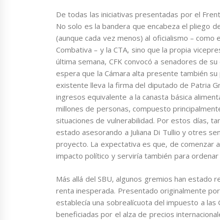
De todas las iniciativas presentadas por el Frent
No solo es la bandera que encabeza el pliego d
(aunque cada vez menos) al oficialismo – como el
Combativa – y la CTA, sino que la propia vicepre
última semana, CFK convocó a senadores de su 
espera que la Cámara alta presente también su pr
existente lleva la firma del diputado de Patria 
ingresos equivalente a la canasta básica alimen
millones de personas, compuesto principalment
situaciones de vulnerabilidad. Por estos días, 
estado asesorando a Juliana Di Tullio y otres s
proyecto. La expectativa es que, de comenzar a
impacto político y serviría también para ordenar 
Más allá del SBU, algunos gremios han estado re
renta inesperada. Presentado originalmente po
establecía una sobrealícuota del impuesto a las
beneficiadas por el alza de precios internacional