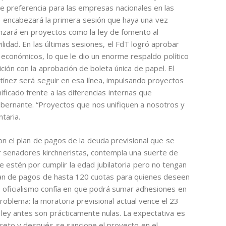
 preferencia para las empresas nacionales en las
ue encabezará la primera sesión que haya una vez
anzará en proyectos como la ley de fomento al
ilidad. En las últimas sesiones, el FdT logró aprobar
 económicos, lo que le dio un enorme respaldo político
ción con la aprobación de boleta única de papel. El
ínez será seguir en esa línea, impulsando proyectos
icado frente a las diferencias internas que
gobernante. “Proyectos que nos unifiquen a nosotros y
ntaria.
on el plan de pagos de la deuda previsional que se
r senadores kirchneristas, contempla una suerte de
e estén por cumplir la edad jubilatoria pero no tengan
lan de pagos de hasta 120 cuotas para quienes deseen
 el oficialismo confía en que podrá sumar adhesiones en
problema: la moratoria previsional actual vence el 23
a ley antes son prácticamente nulas. La expectativa es
creto y después se sancione el proyecto en el