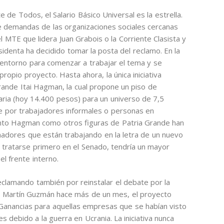
e de Todos, el Salario Básico Universal es la estrella.
e demandas de las organizaciones sociales cercanas
 MTE que lidera Juan Grabois o la Corriente Clasista y
sidenta ha decidido tomar la posta del reclamo. En la
entorno para comenzar a trabajar el tema y se
opio proyecto. Hasta ahora, la única iniciativa
Grande Itai Hagman, la cual propone un piso de
taria (hoy 14.400 pesos) para un universo de 7,5
e por trabajadores informales o personas en
tanto Hagman como otros figuras de Patria Grande han
enadores que están trabajando en la letra de un nuevo
 tratarse primero en el Senado, tendría un mayor
el frente interno.
clamando también por reinstalar el debate por la
r Martín Guzmán hace más de un mes, el proyecto
 Ganancias para aquellas empresas que se habían visto
es debido a la guerra en Ucrania. La iniciativa nunca