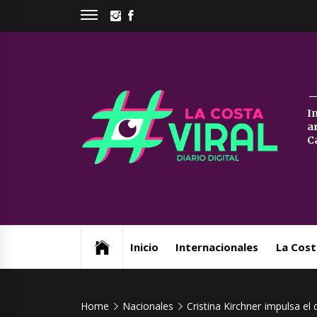
Skip
INSTAGRAM
FACEBOOK
to
content
La
I
a
Co
C
Vi
Web de noticias del Partido de La Costa
Inicio
Internacionales
La Cost
Home
Nacionales
Cristina Kirchner impulsa el