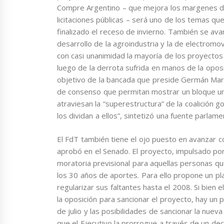
Compre Argentino – que mejora los margenes de
licitaciones públicas – será uno de los temas q
finalizado el receso de invierno. También se av
desarrollo de la agroindustria y la de electromov
con casi unanimidad la mayoría de los proyectos
luego de la derrota sufrida en manos de la oposi
objetivo de la bancada que preside Germán Mart
de consenso que permitan mostrar un bloque unif
atraviesan la “superestructura” de la coalición 
los dividan a ellos”, sintetizó una fuente parlame
El FdT también tiene el ojo puesto en avanzar c
aprobó en el Senado. El proyecto, impulsado po
moratoria previsional para aquellas personas qu
los 30 años de aportes. Para ello propone un p
regularizar sus faltantes hasta el 2008. Si bien
la oposición para sancionar el proyecto, hay un 
de julio y las posibilidades de sancionar la nuev
que el Ejecutivo la prorrogue a través de un de