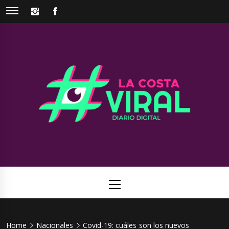
Skip
INSTAGRAM
FACEBOOK
to
content
La Costa
Web de noticias del Partido de La Costa
Viral
Primary
Menu
Home
Nacionales
Covid-19: cuáles son los nuevos