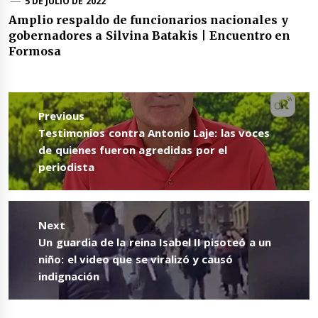
5 DE JULIO DE 2022
Amplio respaldo de funcionarios nacionales y
gobernadores a Silvina Batakis | Encuentro en
Formosa
Navegación
de
Previous
entradas
Previous
Testimonios contra Antonio Laje: las voces
post:
de quienes fueron agredidas por el
periodista
Next
Next
Un guardia de la reina Isabel II pisoteó a un
post:
niño: el video que se viralizó y causó
indignación