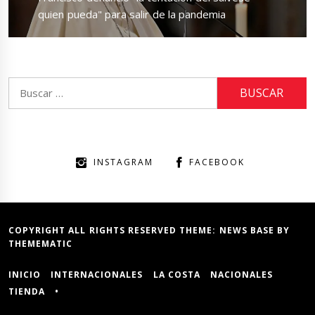
post:
quien pueda" para salir de la pandemia
Buscar:
INSTAGRAM
FACEBOOK
COPYRIGHT ALL RIGHTS RESERVED THEME:
NEWS BASE
BY
THEMEMATIC
INICIO
INTERNACIONALES
LA COSTA
NACIONALES
TIENDA
•