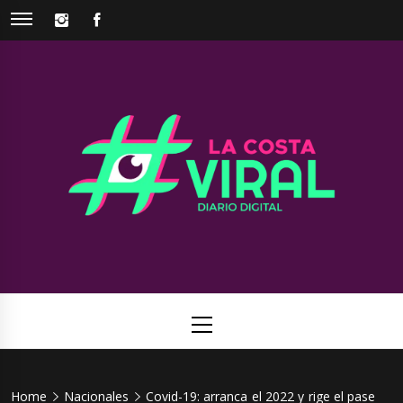
Skip
INSTAGRAM
FACEBOOK
to
content
La Costa
Web de noticias del Partido de La Costa
Viral
Primary
Menu
Home
Nacionales
Covid-19: arranca el 2022 y rige el pase