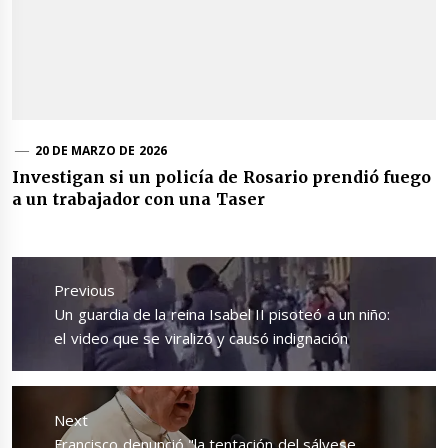
20 DE MARZO DE 2026
Investigan si un policía de Rosario prendió fuego
a un trabajador con una Taser
Navegación
de
Previous
entradas
Previous
Un guardia de la reina Isabel II pisoteó a un niño:
post:
el video que se viralizó y causó indignación
Next
Next
Francisco denunció "la tentación del sálvese