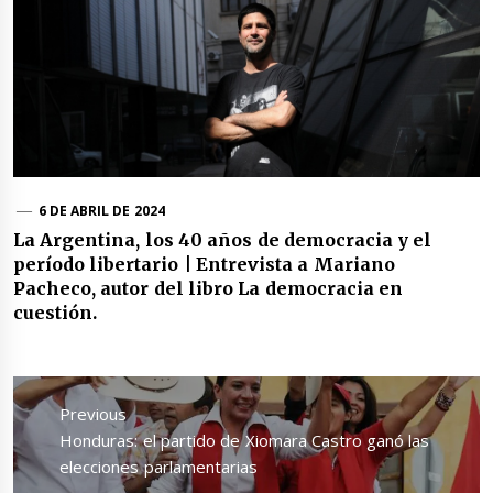
6 DE ABRIL DE 2024
La Argentina, los 40 años de democracia y el
período libertario | Entrevista a Mariano
Pacheco, autor del libro La democracia en
cuestión.
Navegación
de
Previous
entradas
Previous
Honduras: el partido de Xiomara Castro ganó las
post:
elecciones parlamentarias