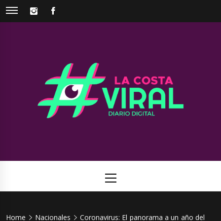
Skip
INSTAGRAM
FACEBOOK
to
content
La Costa
Web de noticias del Partido de La Costa
Viral
Primary
Menu
Home
Nacionales
Coronavirus: El panorama a un año del