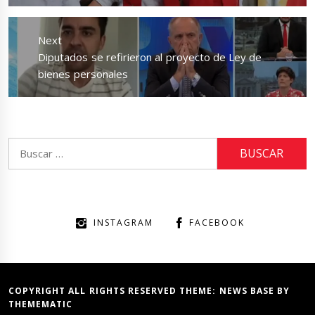
Next
Next
Diputados se refirieron al proyecto de Ley de
post:
bienes personales
Buscar:
INSTAGRAM
FACEBOOK
COPYRIGHT ALL RIGHTS RESERVED THEME:
NEWS BASE
BY
THEMEMATIC