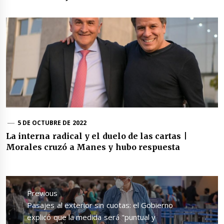
5 DE OCTUBRE DE 2022
La interna radical y el duelo de las cartas |
Morales cruzó a Manes y hubo respuesta
Navegación
de
Previous
entradas
Previous
Pasajes al exterior sin cuotas: el Gobierno
post:
explicó que la medida será "puntual y