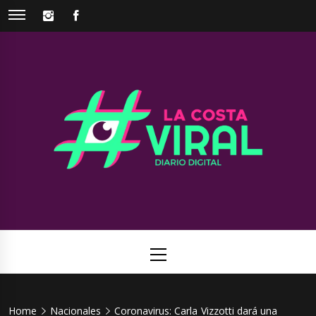
Skip
INSTAGRAM
FACEBOOK
to
content
La Costa
Web de noticias del Partido de La Costa
Viral
Primary
Menu
Home
Nacionales
Coronavirus: Carla Vizzotti dará una