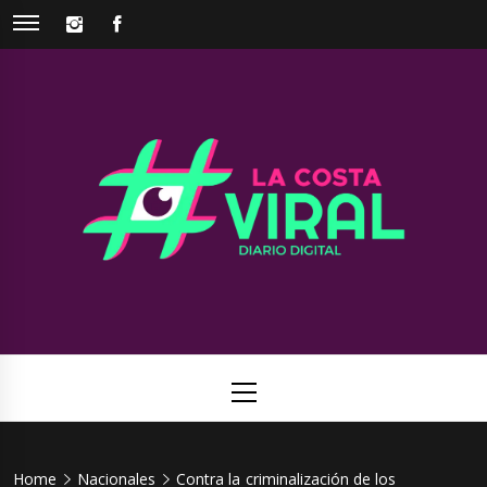
Skip
INSTAGRAM
FACEBOOK
to
content
La Costa
Web de noticias del Partido de La Costa
Viral
Primary
Menu
Home
Nacionales
Contra la criminalización de los