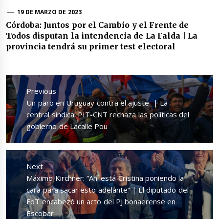
19 DE MARZO DE 2023
Córdoba: Juntos por el Cambio y el Frente de
Todos disputan la intendencia de La Falda | La
provincia tendrá su primer test electoral
Navegación
de
Previous
entradas
Previous
Un paro en Uruguay contra el ajuste | La
post:
central sindical PIT-CNT rechaza las políticas del
gobierno de Lacalle Pou
Next
Next
Máximo Kirchner: “Ahí está Cristina poniendo la
post:
cara para sacar esto adelante” | El diputado del
FdT encabezó un acto del PJ bonaerense en
Escobar