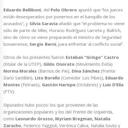
Eduardo Belliboni
, del
Polo Obrero
apuntó que “los jueces
están desesperados por ponernos en el banquillo de los
acusados”, y
Silvia Saravia
añadió que “el problema no viene
sólo de parte de Milei, Horacio Rodríguez Larreta y Bullrich,
sino de cómo se viene preparando el ministro de Seguridad
bonaerense,
Sergio Berni
, para enfrentar al conflicto social”.
Otros de los presentes fueron
Esteban “Gringo” Castro
(titular de la UTEP),
Gildo Onorato
(Movimiento Evita)
Norma Morales
(Barrios de Pie),
Dina Sánchez
(Frente
Darío Santillán),
Lito Borello
(Comedor Los Pibes),
Eduardo
Montes
(Fetraes),
Gastón Harispe
(Octubres) y
Luis D’Elía
(FTV).
Diputados hubo pocos: los que provienen de las
organizaciones populares y los del Frente de Izquierda,
como
Leonardo Grosso, Myriam Bregman, Natalia
Zaracho
, Federico Faggioli, Verónica Caliva, Natalia Souto y