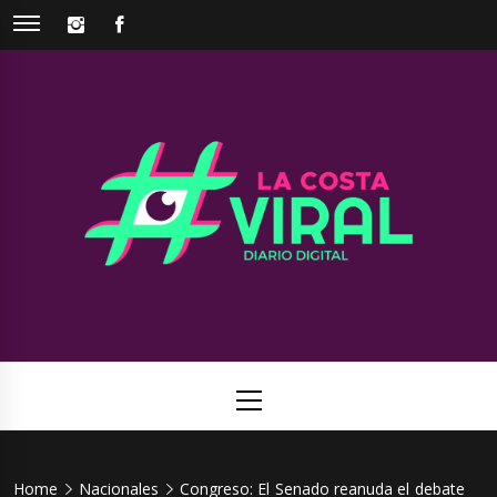
Skip
INSTAGRAM
FACEBOOK
to
content
La Costa
Web de noticias del Partido de La Costa
Viral
Primary
Menu
Home
Nacionales
Congreso: El Senado reanuda el debate