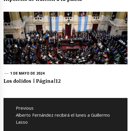
1 DE MAYO DE 2024
Los dolidos | Página|12
Navegación
de
Previous
entradas
Previous
Alberto Fernández recibirá el lunes a Guillermo
post:
Lasso