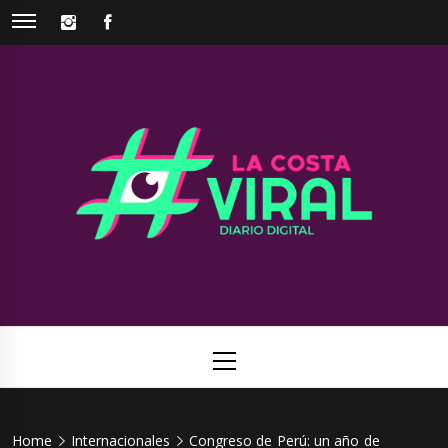
Skip
INSTAGRAM
FACEBOOK
to
content
La Costa
Web de noticias del Partido de La Costa
Viral
Primary
Menu
Home
Internacionales
Congreso de Perú: un año de