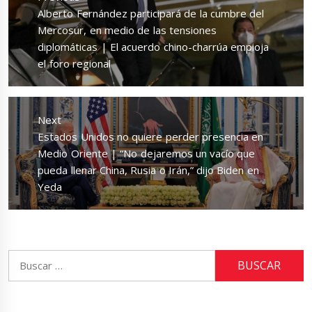
entradas
Previous
Alberto Fernández participará de la cumbre del
post:
Mercosur, en medio de las tensiones
diplomáticas | El acuerdo chino-charrúa empioja
el foro regional
Next
Next
Estados Unidos no quiere perder presencia en
post:
Medio Oriente | “No dejaremos un vacío que
pueda llenar China, Rusia o Irán,” dijo Biden en
Yeda
Buscar: