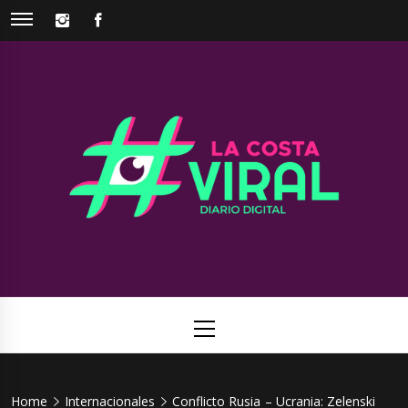
Skip
INSTAGRAM
FACEBOOK
to
content
La Costa
Web de noticias del Partido de La Costa
Viral
Primary
Menu
Home
Internacionales
Conflicto Rusia – Ucrania: Zelenski