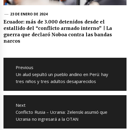
23 DE ENERO DE 2024
Ecuador: más de 3.000 detenidos desde el
estallido del “conflicto armado interno” | La
guerra que declaró Noboa contra las bandas
narcos
Navegación
de
Previous
entradas
Previous
Un alud sepultó un pueblo andino en Perú: hay
post:
tres niños y tres adultos desaparecidos
Next
Next
Conflicto Rusia – Ucrania: Zelenski asumió que
post:
Ucrania no ingresará a la OTAN