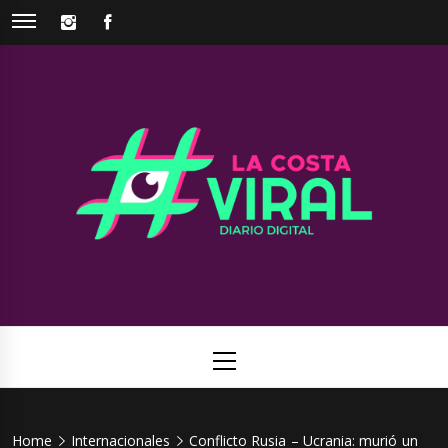
Skip
INSTAGRAM
FACEBOOK
to
content
La Costa
Web de noticias del Partido de La Costa
Viral
Primary
Menu
Home
Internacionales
Conflicto Rusia – Ucrania: murió un