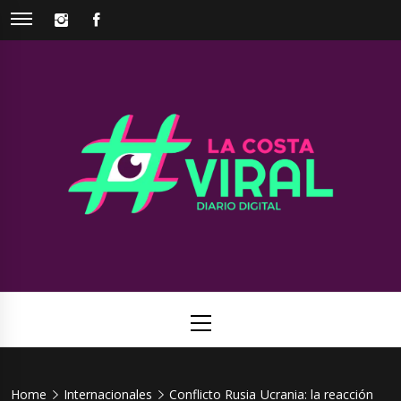
Skip
INSTAGRAM
FACEBOOK
to
content
La Costa
Web de noticias del Partido de La Costa
Viral
Primary
Menu
Home
Internacionales
Conflicto Rusia Ucrania: la reacción