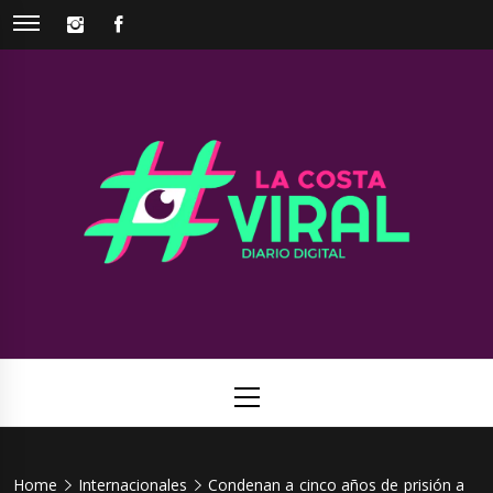
Skip
INSTAGRAM
FACEBOOK
to
content
La Costa
Web de noticias del Partido de La Costa
Viral
Primary
Menu
Home
Internacionales
Condenan a cinco años de prisión a