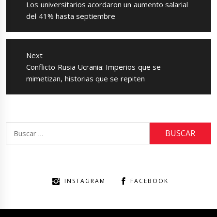
entradas
Previous
Los universitarios acordaron un aumento salarial
post:
del 41% hasta septiembre
Next
Next
Conflicto Rusia Ucrania: Imperios que se
post:
mimetizan, historias que se repiten
Buscar:
INSTAGRAM
FACEBOOK