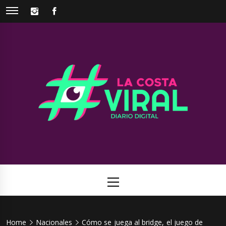
Skip
INSTAGRAM
FACEBOOK
to
content
La Costa
Web de noticias del Partido de La Costa
Viral
Primary
Menu
Home
Nacionales
Cómo se juega al bridge, el juego de