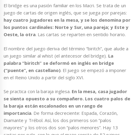
El bridge es una pasión familiar en los Macri. Se trata de un
juego de cartas de origen inglés, que se juega por parejas:
hay cuatro jugadores en la mesa, y se los denomina por
los puntos cardinales: Norte y Sur, una pareja; y Este y
Oeste, la otra
. Las cartas se reparten en sentido horario.
El nombre del juego deriva del término “biritch”, que alude a
un juego similar al whist (el antecesor del bridge).
La
palabra “biritch” se deformó en inglés en bridge
(“puente”, en castellano)
. El juego se empezó a imponer
en el Reino Unido a partir del siglo XVI.
Se practica con la baraja inglesa.
En la mesa, casa jugador
se sienta opuesto a su compañero. Los cuatro palos de
la baraja están escalonados en un rango de
importancia
. De forma decreciente: Espada, Corazón,
Diamante y Trébol. Así, los dos primeros son “palos
mayores” y los otros dos son “palos menores”. Hay 13
cartas por palo, con lo que el mazo consta de 52 naipes.