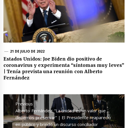
21 DE JULIO DE 2022
Estados Unidos: Joe Biden dio positivo de
coronavirus y experimenta “síntomas muy leves”
| Tenía prevista una reunión con Alberto
Fernández
Navegación
de
Previous
entradas
Previous
Alberto Fernández: “La unidad es un valor que
post:
debemos preservar” | El Presidente reapareció
en público y brindó un discurso conciliador