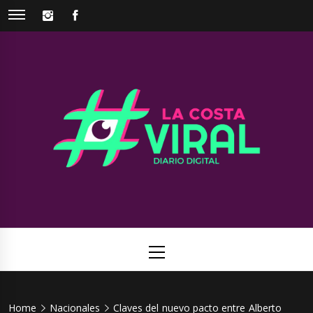
Skip
INSTAGRAM
FACEBOOK
to
content
La Costa
Web de noticias del Partido de La Costa
Viral
Primary
Menu
Home
Nacionales
Claves del nuevo pacto entre Alberto